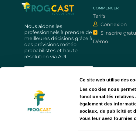
COMMENCER
Tarifs
Connexion
Nous aidons les
professionnels à prendre de
S'inscrire gra
meilleures décisions grâce à
Démo
des prévisions météo
probabilistes et haute
résolution via API.
FR
Ce site web utilise des co
EN
Les cookies nous permett
Suivez-nous
fonctionnalités relatives
également des information
sociaux, de publicité et 
vous leur avez fournies o