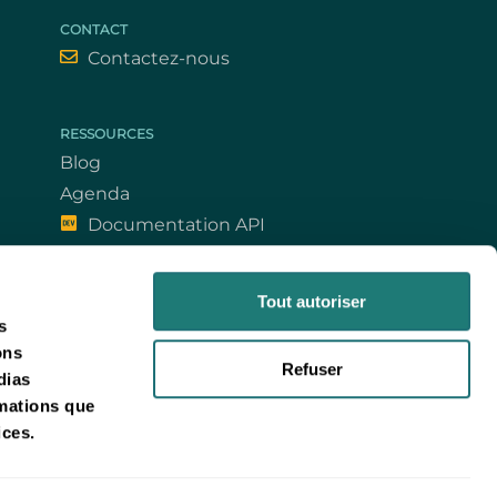
CONTACT
Contactez-nous
RESSOURCES
Blog
Agenda
Documentation API
Abonnez-vous à la newsletter
Tout autoriser
s
ons
Refuser
dias
rmations que
ices.
Tous droits réservés. FROGCAST est une marque déposée de