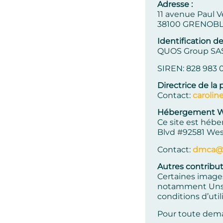
Adresse :
11 avenue Paul V
38100 GRENOBL
Identification de 
QUOS Group SAS (
SIREN: 828 983 0
Directrice de la 
Contact:
caroli
Hébergement Wo
Ce site est hébe
Blvd #92581 Wes
Contact:
dmca@k
Autres contribut
Certaines images
notamment Unspl
conditions d’uti
Pour toute dema