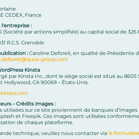
erlaine
E CEDEX, France
l'entreprise :
Société par actions simplifiée) au capital social de 326
31 R.C.S. Grenoble
publication :
Caroline Deforeit, en qualité de Présidente
ne.deforeit@quos-group.com
rdPress Kinsta
rgé par Kinsta Inc., dont le siège social est situé au 860
t Hollywood, CA 90069 – États-Unis.
insta.com
eurs – Crédits images :
 utilisées sur ce site proviennent de banques d’images l
ash et Freepik. Ces images sont utilisées conformém
lisation de chaque plateforme.
nde technique, veuillez nous contacter via
le formulair