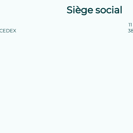
Siège social
1
c CEDEX
3