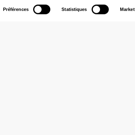
Questions fréquentes
Préférences
Statistiques
Market
 projets soutenez-vous ?
agne
une large gamme de projets où la météo joue un rô
re API est utilisée dans la logistique, le retail, l'agricult
illes intelligentes et d'autres secteurs qui s'appuient 
 réel pour optimiser leurs opérations, réduire les risques
z un outil interne, une plateforme commerciale ou un p
écision et la flexibilité dont vous avez besoin.
r directement avec vos experts en pré
s horaires d'ouverture ?