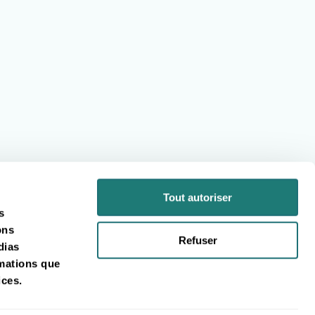
Tout autoriser
s
ons
Refuser
dias
rmations que
ices.