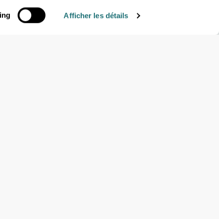
ing
Afficher les détails
le essentiel
dans la
ure, les énergies
sur des données météo
 et améliorer leur
rojet de recherche,
vision ?