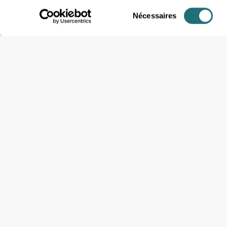
Sélection
Nécessaires
du
consentement
Quel type de
FROGCAST accomp
prise de décision. Not
renouvelables, les v
précises et en temps
efficacité. 😀
Que vous développie
FROGCAST offre la pr
Puis-je parle
Quels sont vo