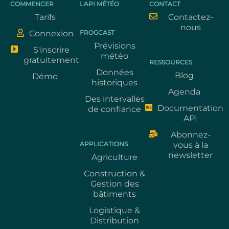
COMMENCER
L'API MÉTÉO
CONTACT
Tarifs
Contactez-
nous
Connexion
FROGCAST
Prévisions
S'inscrire
météo
gratuitement
RESSOURCES
Données
Blog
Démo
historiques
Agenda
Des intervalles
Documentation
de confiance
API
Abonnez-
APPLICATIONS
vous à la
newsletter
Agriculture
Construction &
Gestion des
bâtiments
Logistique &
Distribution