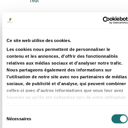
1 min
Ce site web utilise des cookies.
Les cookies nous permettent de personnaliser le
contenu et les annonces, d'offrir des fonctionnalités
relatives aux médias sociaux et d'analyser notre trafic.
Nous partageons également des informations sur
Météo
l'utilisation de notre site avec nos partenaires de médias
16 Jan 2023
sociaux, de publicité et d'analyse, qui peuvent combiner
Nouvelle forte tempête liée
celles-ci avec d'autres informations que vous leur avez
à la dépression Fien
fournies ou qu'ils ont collectées lors de votre utilisation
FROGCAST prévoit de fortes rafales
de leurs services.
de vent liées à la tempête Gérard
dans le sud-ouest de la France,
Sélection
avec des vents localisés dépassant
Nécessaires
du
les 80 km/h près des côtes et un
consentement
risque modéré à l'intérieur des