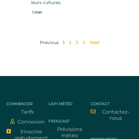
leurs cultures.
1 min
Previous
1
2
3
4
Next
COMMENCER
L'API MÉTÉO
CONTACT
Tarifs
Contactez-
nous
Connexion
FROGCAST
Prévisions
S'inscrire
météo
gratuitement