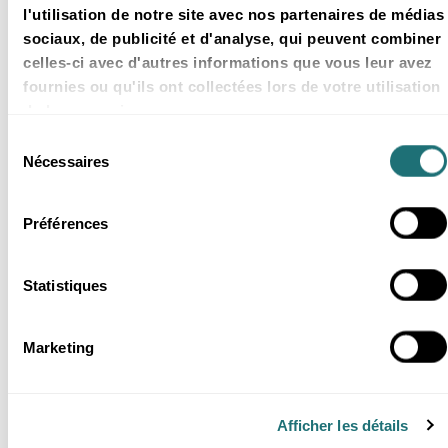
l'utilisation de notre site avec nos partenaires de médias
sociaux, de publicité et d'analyse, qui peuvent combiner
Technologie
4 Juil 2024
celles-ci avec d'autres informations que vous leur avez
fournies ou qu'ils ont collectées lors de votre utilisation
Sécurité et fiabilité des
de leurs services.
données météo : Bonnes
pratiques pour intégrer des
Sélection
Nécessaires
API REST
du
Grâce à la limitation du taux de
consentement
requêtes, la mise en cache, la
Préférences
gestion des erreurs et les requêtes
par lots, améliorez les
performances, réduisez les coûts et
obetnez des prévisions météo par
Statistiques
API fiables.
4 min
Marketing
Afficher les détails