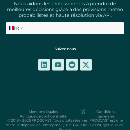
Nous aidons les professionnels à prendre de
meilleures décisions grâce à des prévisions météo
probabilistes et haute résolution via API.
FR
EN
Suivez-nous
Mentions légales
Conditions
Politique de confidentialité
générales
© 2018 – 2026 FROGCAST. Tous droits réservés. FROGCAST est une
marque déposée de l'entreprise QUOS GROUP – Le Bourget-du-Lac,
France.