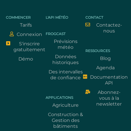
COMMENCER
L'API MÉTÉO
CONTACT
Tarifs
Contactez-
nous
Connexion
FROGCAST
Prévisions
S'inscrire
météo
gratuitement
RESSOURCES
Données
Blog
Démo
historiques
Agenda
Des intervalles
Documentation
de confiance
API
Abonnez-
APPLICATIONS
vous à la
newsletter
Agriculture
Construction &
Gestion des
bâtiments