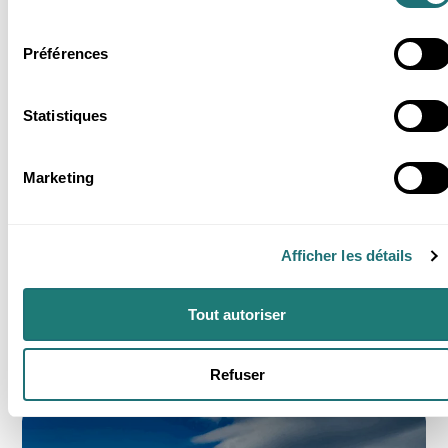
consentement
Préférences
Statistiques
Actualités
26 Nov 2025
Marketing
Notre API météo évolue : ajout de 2
variables pour distinguer pluie et neige
Identifiez la pluie et la neige grâce aux nouvelles
Afficher les détails
variables de l'API de FROGCAST. Découvrez
comment notre approche probabiliste améliore la
précision des prévisions hivernales.
Tout autoriser
3 min
Refuser