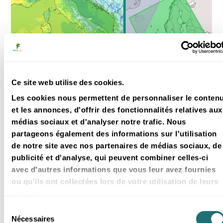
Actualités
17 Mar 2026
Ce site web utilise des cookies.
FROGCAST enrichit son mix
Les cookies nous permettent de personnaliser le conten
multimodèle avec deux nouveaux
et les annonces, d'offrir des fonctionnalités relatives aux
modèles haute résolution
médias sociaux et d'analyser notre trafic. Nous
FROGCAST enrichit son approche multimodèles
partageons également des informations sur l'utilisation
avec l’ajout d’ICON-2I et HARMONIE-NEA, pour des
prévisions plus précises, plus robustes et des
de notre site avec nos partenaires de médias sociaux, de
intervalles de confiance mieux caractérisés.
publicité et d'analyse, qui peuvent combiner celles-ci
2 min
avec d'autres informations que vous leur avez fournies
ou qu'ils ont collectées lors de votre utilisation de leurs
services.
Sélection
Nécessaires
du