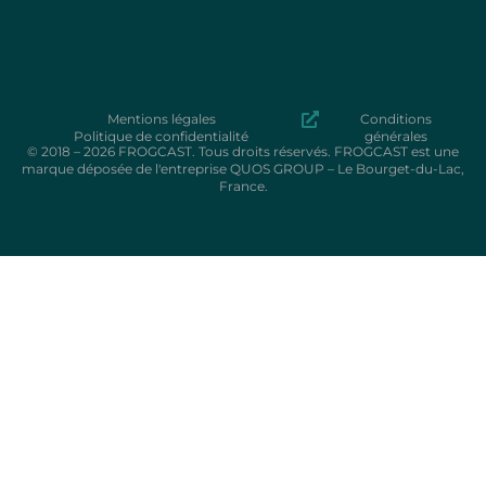
Mentions légales
Conditions
Politique de confidentialité
générales
© 2018 – 2026 FROGCAST. Tous droits réservés. FROGCAST est une
marque déposée de l'entreprise QUOS GROUP – Le Bourget-du-Lac,
France.