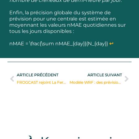
nombre de créneaux de demi-heure par jour.
Enfin, la précision globale du système de
prévision pour une centrale est estimée en
moyennant les valeurs nMAE quotidiennes sur
tous les jours disponibles :
nMAE = \frac{\sum nMAE_{day}}{N_{day}}
↩︎
ARTICLE PRÉCÉDENT
ARTICLE SUIVANT
FROGCAST rejoint La Ferme Digitale : L'alliance de l'innovation et de l'agriculture
Modèle WRF : des prévisions météo haute résolution sur mesure