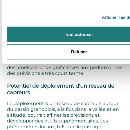
D'autres sources de données météorologiques
peuvent également être intégrées dans le
Afficher les d
système de prévision actuel. L'une de ces sources
est le produit de prévision immédiate du modèle
AROME, avec des données mises à jour toutes les
Tout autoriser
3 heures, fournissant des prévisions affinées pour
les 6 prochaines heures. L'assimilation d'un grand
nombre de données d'observation dans ce
Refuser
système (stations au sol, radar, etc.) réduit
considérablement les biais et pourrait apporter
des améliorations significatives aux performances
des prévisions à très court terme.
Potentiel de déploiement d'un réseau de
capteurs
Le déploiement d'un réseau de capteurs autour
du bassin grenoblois, à la fois dans la vallée et en
altitude, pourrait affiner les prévisions et
développer des outils supplémentaires. Les
phénomènes locaux, tels que le passage