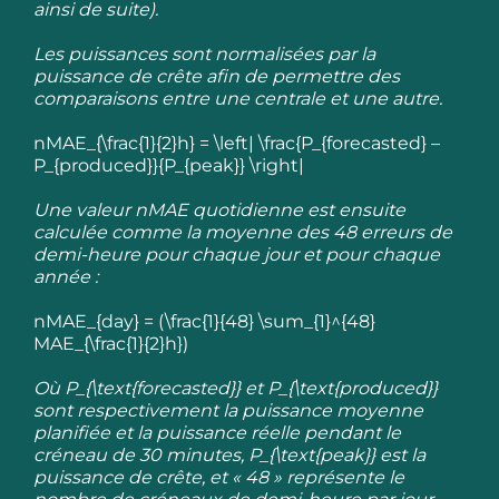
ainsi de suite).
Les puissances sont normalisées par la
puissance de crête afin de permettre des
comparaisons entre une centrale et une autre.
nMAE_{\frac{1}{2}h} = \left| \frac{P_{forecasted} –
P_{produced}}{P_{peak}} \right|
Une valeur nMAE quotidienne est ensuite
calculée comme la moyenne des 48 erreurs de
demi-heure pour chaque jour et pour chaque
année :
nMAE_{day} = (\frac{1}{48} \sum_{1}^{48}
MAE_{\frac{1}{2}h})
Où
P_{\text{forecasted}}
et
P_{\text{produced}}
sont respectivement la puissance moyenne
planifiée et la puissance réelle pendant le
créneau de 30 minutes,
P_{\text{peak}}
est la
puissance de crête, et « 48 » représente le