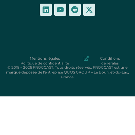
Mentions légales
Conditions
Politique de confidentialité
générales
© 2018 – 2026 FROGCAST. Tous droits réservés. FROGCAST est une
marque déposée de l'entreprise QUOS GROUP – Le Bourget-du-Lac,
France.