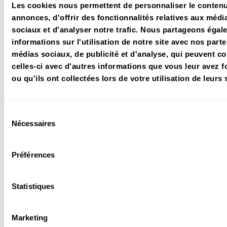
Les cookies nous permettent de personnaliser le contenu
annonces, d'offrir des fonctionnalités relatives aux médi
Figure 4 – Éliminer les erreurs extrêmes. La courbe rouge mont
sociaux et d'analyser notre trafic. Nous partageons éga
post-traitement ne se contente pas de réduire l'erreur moyenne 
drastiquement les « erreurs importantes » (> 3 °C), qui sont criti
informations sur l'utilisation de notre site avec nos part
sécurité du réseau.
médias sociaux, de publicité et d'analyse, qui peuvent c
celles-ci avec d'autres informations que vous leur avez f
Perspectives
ou qu'ils ont collectées lors de votre utilisation de leurs 
Amélioration continue
Sélection
Comme mentionné précédemment, l'un des
Nécessaires
du
avantages de la méthode par analogie est son
consentement
enrichissement automatique au fil du temps
avec l'augmentation de la profondeur des
Préférences
archives météorologiques disponibles. Par
conséquent, nous pouvons nous attendre à une
amélioration constante de la qualité des
Statistiques
prévisions au fil des années.
Intégration de nouvelles sources de
Marketing
données