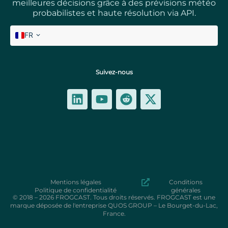
meilleures décisions grâce à des prévisions météo
probabilistes et haute résolution via API.
FR
EN
Suivez-nous
Mentions légales
Conditions
Politique de confidentialité
générales
© 2018 – 2026 FROGCAST. Tous droits réservés. FROGCAST est une
marque déposée de l'entreprise QUOS GROUP – Le Bourget-du-Lac,
France.