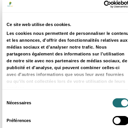
Ce site web utilise des cookies.
Les cookies nous permettent de personnaliser le conten
et les annonces, d'offrir des fonctionnalités relatives aux
À découvrir aussi
médias sociaux et d'analyser notre trafic. Nous
partageons également des informations sur l'utilisation
de notre site avec nos partenaires de médias sociaux, de
publicité et d'analyse, qui peuvent combiner celles-ci
avec d'autres informations que vous leur avez fournies
ou qu'ils ont collectées lors de votre utilisation de leurs
services.
Sélection
Nécessaires
du
Actualités
consentement
17 Mar 2026
Préférences
FROGCAST enrichit son mix