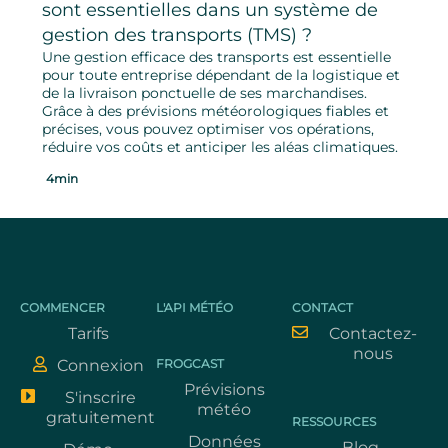
sont essentielles dans un système de
gestion des transports (TMS) ?
Une gestion efficace des transports est essentielle
pour toute entreprise dépendant de la logistique et
de la livraison ponctuelle de ses marchandises.
Grâce à des prévisions météorologiques fiables et
précises, vous pouvez optimiser vos opérations,
réduire vos coûts et anticiper les aléas climatiques.
4min
COMMENCER
L'API MÉTÉO
CONTACT
Tarifs
Contactez-
nous
Connexion
FROGCAST
Prévisions
S'inscrire
météo
gratuitement
RESSOURCES
Données
Blog